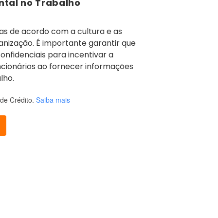
ntal no Trabalho
s de acordo com a cultura e as
anização. É importante garantir que
nfidenciais para incentivar a
ncionários ao fornecer informações
lho.
de Crédito.
Saiba mais
o