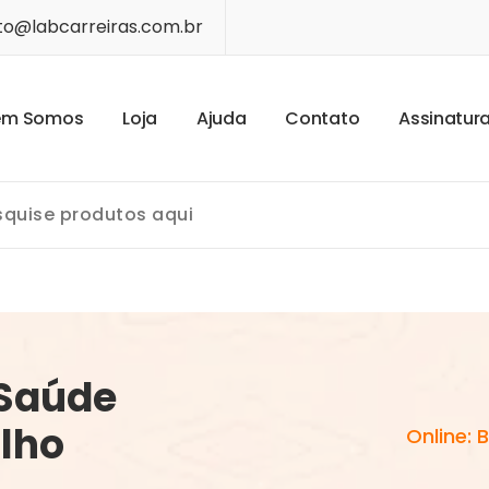
o@labcarreiras.com.br
e
m
S
o
m
o
s
L
o
j
a
A
j
u
d
a
C
o
n
t
a
t
o
A
s
s
i
n
a
t
u
r
 Saúde
lho
Online: 