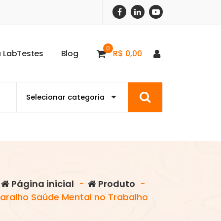
0
a
L
a
b
T
e
s
t
e
s
B
l
o
g
R$
0,00
Página inicial
-
Produto
-
Baralho Saúde Mental no Trabalho