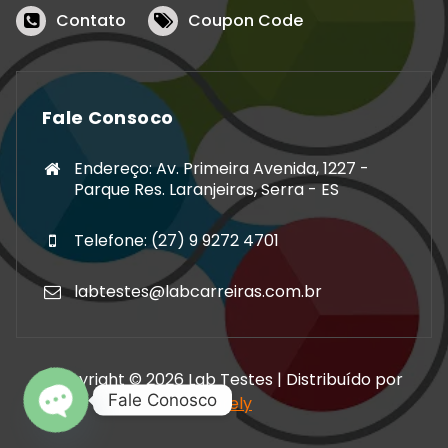
Contato
Coupon Code
Fale Consoco
Endereço: Av. Primeira Avenida, 1227 -
Parque Res. Laranjeiras, Serra - ES
Telefone: (27) 9 9272 4701
labtestes@labcarreiras.com.br
Copyright © 2026 Lab Testes | Distribuído por
Fale Conosco
Storely
Open chaty