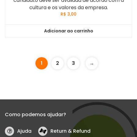
candidato deve ser avaliada de acordo com a
cultura e os valores da empresa.
R$
3,00
Adicionar ao carrinho
1
2
3
→
Como podemos ajudar?
Ajuda
Return & Refund