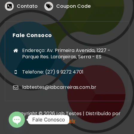
Contato
Coupon Code
Fale Consoco
Endereço: Av. Primeira Avenida, 1227 -
Parque Res. Laranjeiras, Serra - ES
Telefone: (27) 9 9272 4701
labtestes@labcarreiras.com.br
Copyright © 2026 Lab Testes | Distribuído por
Fale Conosco
Storely
Open chaty