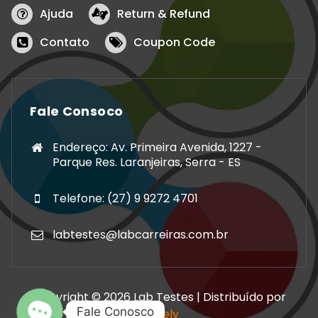
Ajuda
Return & Refund
Contato
Coupon Code
Fale Consoco
Endereço: Av. Primeira Avenida, 1227 -
Parque Res. Laranjeiras, Serra - ES
Telefone: (27) 9 9272 4701
labtestes@labcarreiras.com.br
Copyright © 2026 Lab Testes | Distribuído por
Fale Conosco
Storely