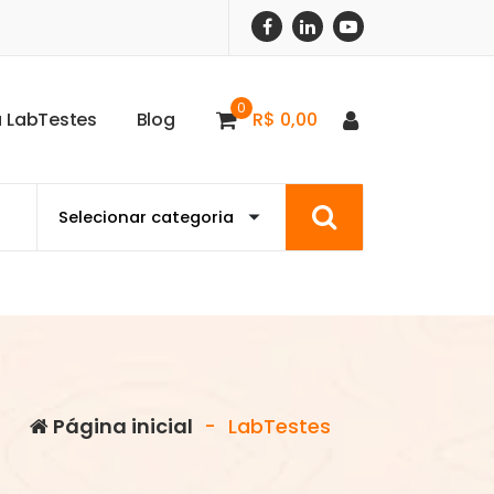
0
a
L
a
b
T
e
s
t
e
s
B
l
o
g
R$
0,00
Página inicial
-
LabTestes