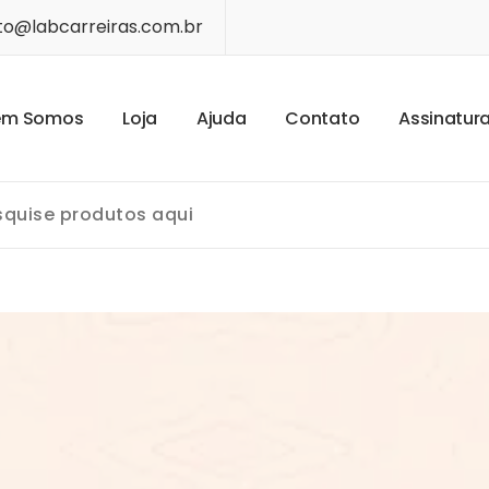
o@labcarreiras.com.br
e
m
S
o
m
o
s
L
o
j
a
A
j
u
d
a
C
o
n
t
a
t
o
A
s
s
i
n
a
t
u
r